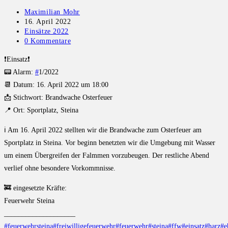
Maximilian Mohr
16. April 2022
Einsätze 2022
0 Kommentare
❗️Einsatz❗️
📟 Alarm:
#
1/2022
📆 Datum: 16. April 2022 um 18:00
📩 Stichwort: Brandwache Osterfeuer
📍 Ort: Sportplatz, Steina
ℹ️ Am 16. April 2022 stellten wir die Brandwache zum Osterfeuer am
Sportplatz in Steina. Vor beginn benetzten wir die Umgebung mit Wasser
um einem Übergreifen der Falmmen vorzubeugen. Der restliche Abend
verlief ohne besondere Vorkommnisse.
🚒 eingesetzte Kräfte:
Feuerwehr Steina
____________________
#feuerwehrsteina
#freiwilligefeuerwehr
#feuerwehr
#steina
#ffw
#einsatz
#harz
#e