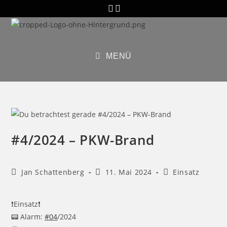
Zum
Inhalt
springen
MENÜ
#4/2024 – PKW-Brand
Beitrags-
Beitrag
Beitrags-
Jan Schattenberg
11. Mai 2024
Einsatz
Autor:
veröffentlicht:
Kategorie:
❗️Einsatz❗️
📟 Alarm:
#04
/2024